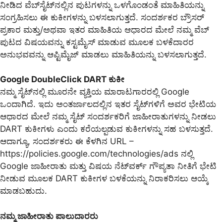
ನೀಡಿದ ವೆಬ್‌ಸೈಟ್‌ನಲ್ಲಿನ ಪುಟಗಳನ್ನು ಒಳಗೊಂಡಂತೆ ಮಾಹಿತಿಯನ್ನು
ಸಂಗ್ರಹಿಸಲು ಈ ಕುಕೀಗಳನ್ನು ಬಳಸಲಾಗುತ್ತದೆ. ಸಂದರ್ಶಕರ ಬ್ರೌಸರ್
ಪ್ರಕಾರ ಮತ್ತು/ಅಥವಾ ಇತರ ಮಾಹಿತಿಯ ಆಧಾರದ ಮೇಲೆ ನಮ್ಮ ವೆಬ್
ಪುಟದ ವಿಷಯವನ್ನು ಕಸ್ಟಮೈಸ್ ಮಾಡುವ ಮೂಲಕ ಬಳಕೆದಾರರ
ಅನುಭವವನ್ನು ಆಪ್ಟಿಮೈಜ್ ಮಾಡಲು ಮಾಹಿತಿಯನ್ನು ಬಳಸಲಾಗುತ್ತದೆ.
Google DoubleClick DART ಕುಕೀ
ನಮ್ಮ ಸೈಟ್‌ನಲ್ಲಿ ಮೂರನೇ ವ್ಯಕ್ತಿಯ ಮಾರಾಟಗಾರರಲ್ಲಿ Google
ಒಂದಾಗಿದೆ. ಇದು ಅಂತರ್ಜಾಲದಲ್ಲಿನ ಇತರ ಸೈಟ್‌ಗಳಿಗೆ ಅವರ ಭೇಟಿಯ
ಆಧಾರದ ಮೇಲೆ ನಮ್ಮ ಸೈಟ್ ಸಂದರ್ಶಕರಿಗೆ ಜಾಹೀರಾತುಗಳನ್ನು ನೀಡಲು
DART ಕುಕೀಗಳು ಎಂದು ಕರೆಯಲ್ಪಡುವ ಕುಕೀಗಳನ್ನು ಸಹ ಬಳಸುತ್ತದೆ.
ಆದಾಗ್ಯೂ, ಸಂದರ್ಶಕರು ಈ ಕೆಳಗಿನ URL –
https://policies.google.com/technologies/ads ನಲ್ಲಿ
Google ಜಾಹೀರಾತು ಮತ್ತು ವಿಷಯ ನೆಟ್‌ವರ್ಕ್ ಗೌಪ್ಯತಾ ನೀತಿಗೆ ಭೇಟಿ
ನೀಡುವ ಮೂಲಕ DART ಕುಕೀಗಳ ಬಳಕೆಯನ್ನು ನಿರಾಕರಿಸಲು ಆಯ್ಕೆ
ಮಾಡಬಹುದು.
ನಮ್ಮ ಜಾಹೀರಾತು ಪಾಲುದಾರರು