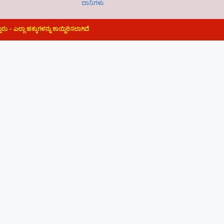
ದಾನಿಗಳು
ೂರು - ಎಲ್ಲಾ ಹಕ್ಕುಗಳನ್ನು ಕಾಯ್ದಿರಿಸಲಾಗಿದೆ