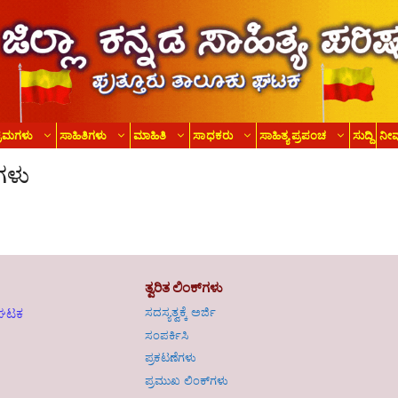
್ರಮಗಳು
ಸಾಹಿತಿಗಳು
ಮಾಹಿತಿ
ಸಾಧಕರು
ಸಾಹಿತ್ಯ ಪ್ರಪಂಚ
ಸುದ್ದಿ
ನೀ
ಗಳು
ತ್ವರಿತ ಲಿಂಕ್‌ಗಳು
ಸದಸ್ಯತ್ವಕ್ಕೆ ಅರ್ಜಿ
ು ಘಟಕ
ಸಂಪರ್ಕಿಸಿ
ಪ್ರಕಟಣೆಗಳು
ಪ್ರಮುಖ ಲಿಂಕ್‌ಗಳು