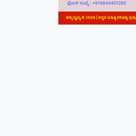
ಫೋನ್ ಸಂಖ್ಯೆ : +919844401295
ಹಕ್ಕುಸ್ವಾಮ್ಯ © 2026 | ಕನ್ನಡ ಸಾಹಿತ್ಯ ಪರಿಷತ್ತು ಪುತ್ತ