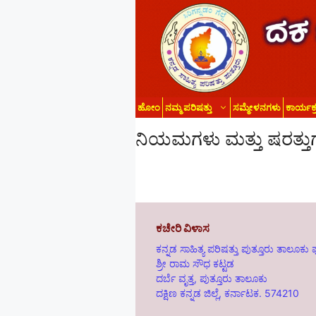
ಹೋಂ
ನಮ್ಮ ಪರಿಷತ್ತು
ಸಮ್ಮೇಳನಗಳು
ಕಾರ್ಯಕ
ನಿಯಮಗಳು ಮತ್ತು ಷರತ್ತು
ಕಚೇರಿ ವಿಳಾಸ
ಕನ್ನಡ ಸಾಹಿತ್ಯ ಪರಿಷತ್ತು ಪುತ್ತೂರು ತಾಲೂಕ
ಶ್ರೀ ರಾಮ ಸೌಧ ಕಟ್ಟಡ
ದರ್ಬೆ ವೃತ್ತ, ಪುತ್ತೂರು ತಾಲೂಕು
ದಕ್ಷಿಣ ಕನ್ನಡ ಜಿಲ್ಲೆ, ಕರ್ನಾಟಕ. 574210