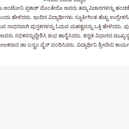
.ಆಂಟೋನಿ ಪ್ರಕಾಶ್ ಮೊಂತೇರೊ ಅವರು ತಮ್ಮ ವಿಚಾರಗಳನ್ನು ಹಂಚಿಕೊಂ
ಿ ಎಂದು ಹೇಳಿದರು. ಇಂದಿನ ವಿದ್ಯಾರ್ಥಿಗಳು ಸ್ಫೂರ್ತಿಗಿಂತ ಹೆಚ್ಚು ಉದ್ರ
ೆಯುವ ಸಾಧನವಾಗಿ ಪುಸ್ತಕಗಳನ್ನು ಓದುವ ಮಹತ್ವವನ್ನು ಒತ್ತಿ ಹೇಳಿದರು. ಪು
 ಅವರು ಸಭಿಕರನ್ನುದ್ದೇಶಿಸಿ ಶುಭ ಹಾರೈಸಿದರು. ಕನ್ನಡ ವಿಭಾಗದ ಮುಖ
ರಾದ ಡಾ ಬಸ್ತ್ಯಂ ಪೈಸ್ ವಂದಿಸಿದರು. ವಿದ್ಯಾರ್ಥಿನಿ ಶ್ರೀದೇವಿ ಕಾರ್ಯ