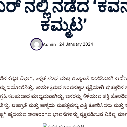
ರ್ ನಲ್ಲಿ ನಡೆದ ‘ಕ
ಕಮ್ಮಟ’
24 January 2024
Admin
ಿನ ಕನ್ನಡ ವಿಭಾಗ, ಕನ್ನಡ ಸಂಘ ಮತ್ತು ಐಕ್ಯೂಎಸಿ ಜಂಟಿಯಾಗಿ ಕಾಲೇಜ
್ನು ಆಯೋಜಿಸಿತ್ತು. ಕಾರ್ಯಕ್ರಮದ ಸಂಪನ್ಮೂಲ ವ್ಯಕ್ತಿಯಾಗಿ ಪುತ್ತ
ಗಿ ಗ್ರಹಿಸಬಹುದಾದ ಮಾಧ್ಯಮವಾಗಿದ್ದು, ಜನರನ್ನು ಸೆಳೆಯುವ ಶಕ್ತಿ ಹೊಂದ
ಶಿಸ್ತು, ಏಕಾಗ್ರತೆ ಮತ್ತು ತಾಳ್ಮೆಯ ಮಹತ್ವವನ್ನು ಎತ್ತಿ ತೋರಿಸಿದರು ಮತ್ತು
ಚ್ಚಾಗಿ ಹೃದಯದ ಅಂತರಂಗದ ಭಾವನೆಗಳನ್ನು ವ್ಯಕ್ತಪಡಿಸುವ ವಿಶಿಷ್ಟ ಮಾ