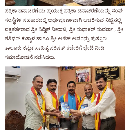
ಪತ್ರಿಕಾ ದಿನಾಚರಣೆಯ ಪ್ರಯುಕ್ತ ಪತ್ರಿಕಾ ದಿನಾಚರಣೆಯನ್ನು ಸಂಘ
ಸಂಸ್ಥೆಗಳ ಸಹಕಾರದಲ್ಲಿ ಅರ್ಥಪೂರ್ಣವಾಗಿ ಆಚರಿಸುವ ನಿಟ್ಟಿನಲ್ಲಿ
ಪತ್ರಕರ್ತರಾದ ಶ್ರೀ ಸಿದ್ದಿಕ್ ನೀರಾಜೆ, ಶ್ರೀ ಸುಧಾಕರ್ ಸುವರ್ಣ , ಶ್ರೀ
ಶಶಿಧರ್ ಕುತ್ಯಾಳ ಹಾಗೂ ಶ್ರೀ ಅಜಿತ್ ಅವರನ್ನು ಪುತ್ತೂರು
ತಾಲೂಕು ಕನ್ನಡ ಸಾಹಿತ್ಯ ಪರಿಷತ್ ಕಚೇರಿಗೆ ಭೇಟಿ ನೀಡಿ
ಸಮಾಲೋಚನೆ ನಡೆಸಿದರು.