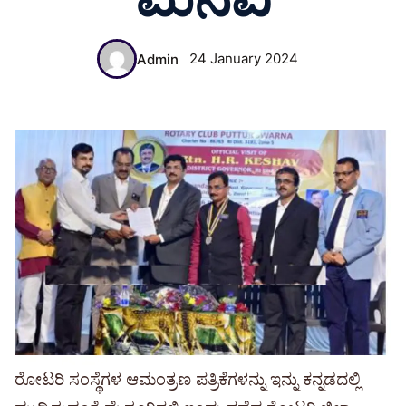
24 January 2024
Admin
ರೋಟರಿ ಸಂಸ್ಥೆಗಳ ಆಮಂತ್ರಣ ಪತ್ರಿಕೆಗಳನ್ನು ಇನ್ನು ಕನ್ನಡದಲ್ಲಿ